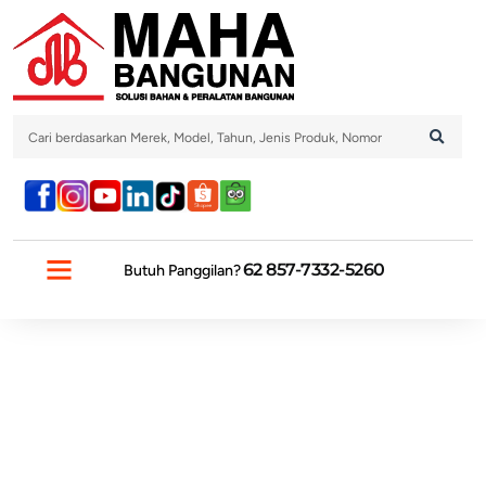
62 857-7332-5260
Butuh Panggilan?
PROMO DAN UPDATE TERBARU
HUBUNGI KAMI