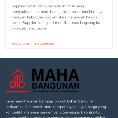
Supplier bahan bangunan adalah pihak yang
menyediakan material dalam jumlah besar dan biasanya
melayani kebutuhan proyek skala menengah hingga
besar. Supplier sering kali memiliki akses langsung ke
produsen atau pabrik,
May 20, 2026
No Comments
Kami menghadirkan berbagai produk bahan bangunan
berkualitas dari merek-merek terpercaya dengan harga yang
kompetitif, melayani pengembang (
developer
), kontraktor,
hingga pemilik rumah yang mencari toko bangunan terdekat