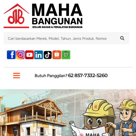
62 857-7332-5260
Butuh Panggilan?
PROMO DAN UPDATE TERBARU
HUBUNGI KAMI